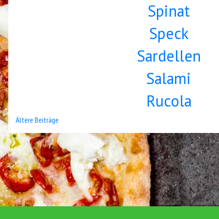
Spinat
Speck
Sardellen
Salami
Rucola
Beitragsnavigation
Ältere Beiträge