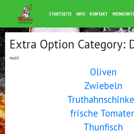
STARTSEITE
INFO
KONTAKT
MEINKONT
Extra Option Category:
multi
Oliven
Zwiebeln
Truthahnschink
frische Tomate
Thunfisch