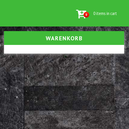
0 items in cart
0
WARENKORB