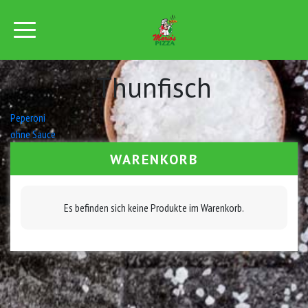
Thunfisch
Beitrags-
Peperoni
ohne Sauce
Navigation
WARENKORB
Es befinden sich keine Produkte im Warenkorb.