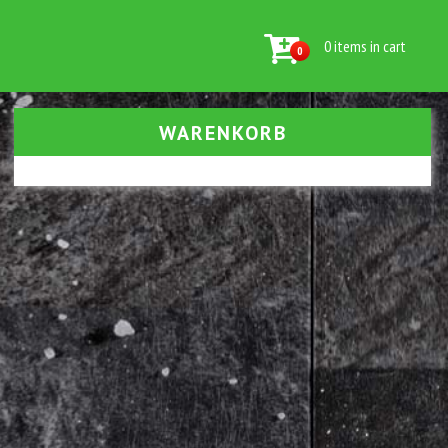
0 items in cart
0
WARENKORB