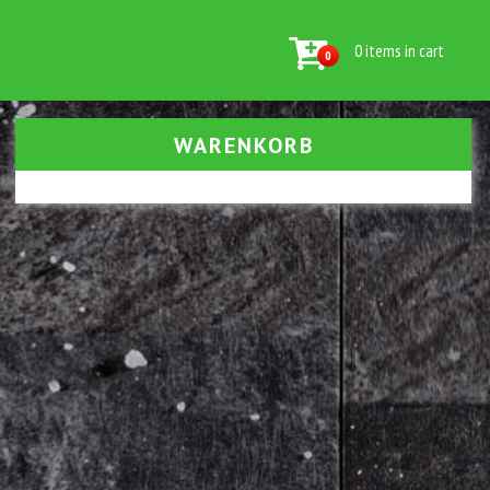
0 items in cart
0
WARENKORB