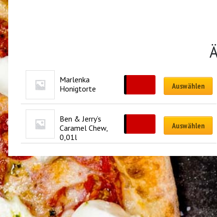
Ä
Marlenka 
CHF
7.50
Auswählen
Honigtorte
Ben & Jerry’s 
CHF
5.50
Auswählen
Caramel Chew, 
0,01l