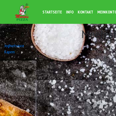
STARTSEITE
INFO
KONTAKT
MEINKONT
Meeres
Beitrags-
Joghurtsauce
Kapern
Navigation