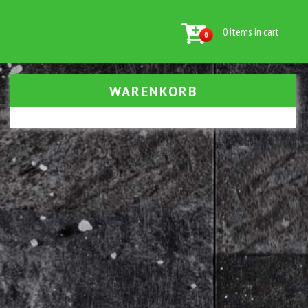
0 items in cart
0
WARENKORB