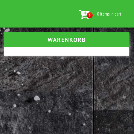
0 items in cart
0
WARENKORB