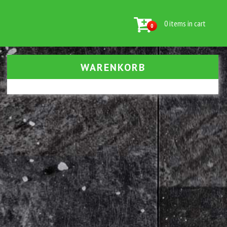
0 items in cart
0
WARENKORB