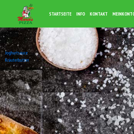
STARTSEITE
INFO
KONTAKT
MEINKONT
Ka
Beitrags-
Joghurtsauce
Kräuterbutter
Navigation